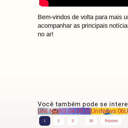
Bem-vindos de volta para mais 
acompanhar as principais notíci
no ar!
Você também pode se intere
UNI NEWS 04 09 25
UniNews 06
U
…
1
2
3
30
Próximo