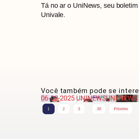
Tá no ar o UniNews, seu boletim 
Univale.
Você também pode se intere
06-02-2025 UNINEWS
UNI NEWS 
…
1
2
3
30
Próximo