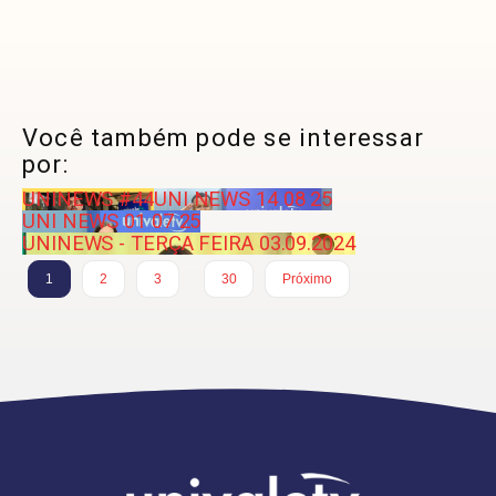
Você também pode se interessar
por:
UNINEWS #44
UNI NEWS 14 08 25
UNI NEWS 01 07 25
UNINEWS - TERÇA FEIRA 03.09.2024
…
1
2
3
30
Próximo