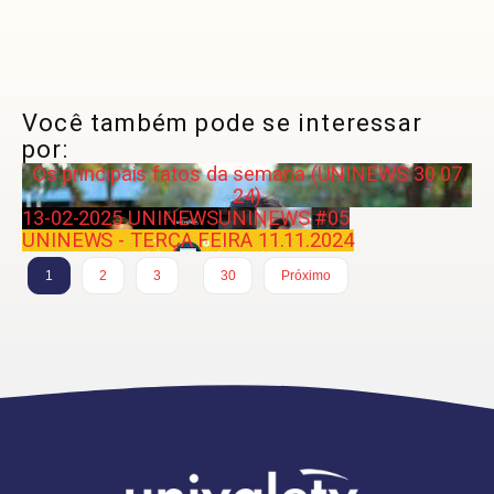
Você também pode se interessar
por:
Os principais fatos da semana (UNINEWS 30 07
24)
13-02-2025 UNINEWS
UNINEWS #05
UNINEWS - TERÇA FEIRA 11.11.2024
…
1
2
3
30
Próximo