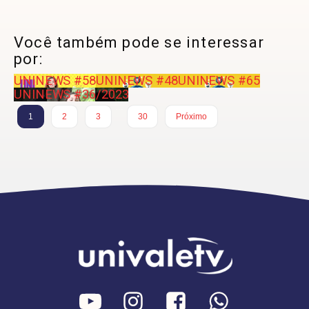
Você também pode se interessar
por:
UNINEWS #58
UNINEWS #48
UNINEWS #65
UNINEWS #36/2023
…
1
2
3
30
Próximo