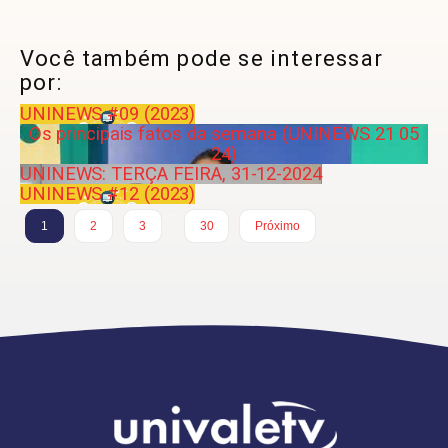
Você também pode se interessar
por:
UNINEWS #09 (2023)
Os principais fatos da semana (UNINEWS 21 05
24)
UNINEWS: TERÇA FEIRA, 31-12-2024
UNINEWS #12 (2023)
…
1
2
3
30
Próximo