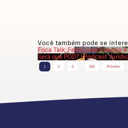
Você também pode se intere
Foca Talk: Feira Livre
Crianças e
Será que POD? | Podcast Jurídi
…
1
2
3
352
Próximo