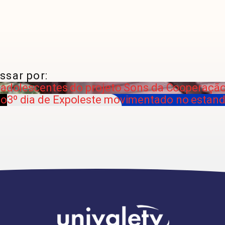
ssar por:
 adolescentes do projeto Sons da Cooperação
co
3º dia de Expoleste movimentado no estand