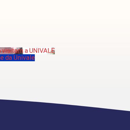
 visitam a UNIVALE
e da Univale