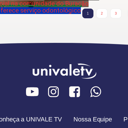
social na comunidade do Buracão
 oferece serviço odontológico
…
1
2
3
onheça a UNIVALE TV
Nossa Equipe
P