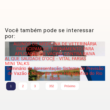
Você também pode se interessar
por:
ALUNOS DE MEDICINA DE VETERINÁRIA
PARTICIPAM DE TREINAMENTO PARA
APLICAÇÃO DE VACINA CONTRA RAIVA
AI, QUE SAUDADE D'OCÊ - VITAL FARIAS
MINI TALKS
Seminário de Apresentação Sistema de Previsão
de Vazão e Níveis da Bacia Hidrográfica do Rio
Doce
…
1
2
3
352
Próximo