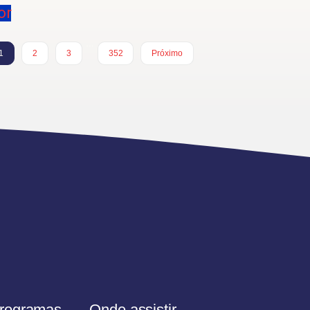
or
…
1
2
3
352
Próximo
rogramas
Onde assistir