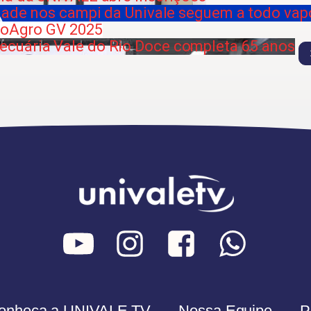
idade nos campi da Univale seguem a todo vap
xpoAgro GV 2025
cuária Vale do Rio Doce completa 65 anos
onheça a UNIVALE TV
Nossa Equipe
P