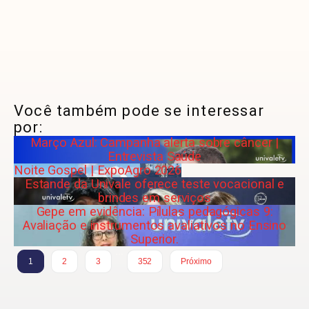
Você também pode se interessar
por:
Março Azul: Campanha alerta sobre câncer |
Entrevista Saúde
Noite Gospel | ExpoAgro 2026
Estande da Univale oferece teste vocacional e
brindes em serviços
Gepe em evidência: Pílulas pedagógicas 9:
Avaliação e instrumentos avaliativos no Ensino
Superior.
…
1
2
3
352
Próximo