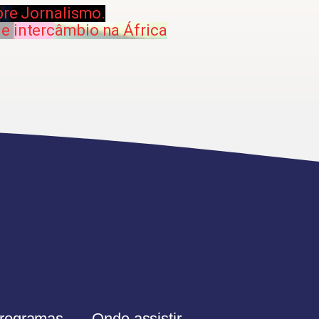
bre Jornalismo.
e intercâmbio na África
rogramas
Onde assistir