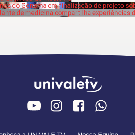
unos do Genoma em finalização de projeto so
dante de medicina compartilha experiências d
onheça a UNIVALE TV
Nossa Equipe
P