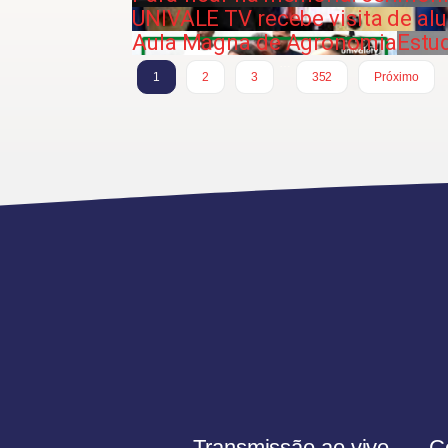
UNIVALE TV recebe visita de al
Aula Magna de Agronomia
Estu
…
1
2
3
352
Próximo
Transmissão ao vivo
C