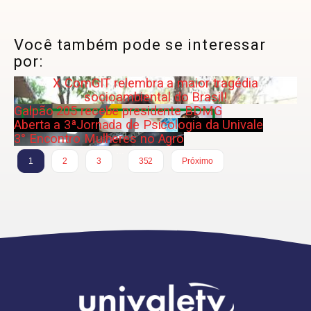
Você também pode se interessar
por:
X ComGIT relembra a maior tragédia
socioambiental do Brasil!
Galpão 205 recebe presidente BDMG
Aberta a 3ªJornada de Psicologia da Univale
3° Encontro Mulheres no Agro
…
1
2
3
352
Próximo