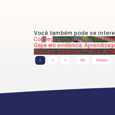
Você também pode se intere
Conheça um pouco dos bastidor
Gepe em evidência: Aprendizag
Podcast Jurídicos: Prática Jurí
…
1
2
3
352
Próximo