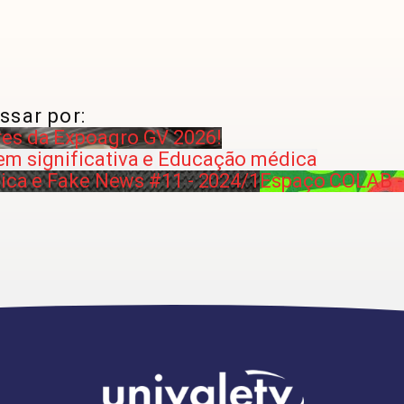
ssar por:
es da Expoagro GV 2026!
em significativa e Educação médica
dica e Fake News #11 - 2024/1
Espaço COLAB - 