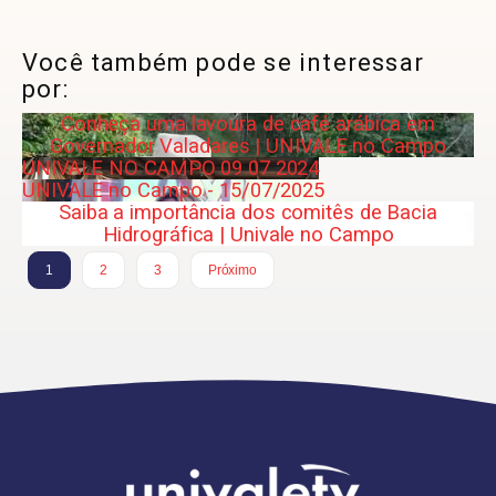
Você também pode se interessar
por:
Conheça uma lavoura de café arábica em
Governador Valadares | UNIVALE no Campo
UNIVALE NO CAMPO 09 07 2024
UNIVALE no Campo - 15/07/2025
Saiba a importância dos comitês de Bacia
Hidrográfica | Univale no Campo
1
2
3
Próximo