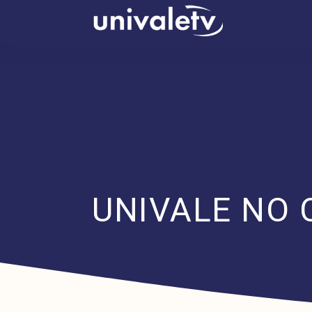
conteúdo
UNIVALE NO 