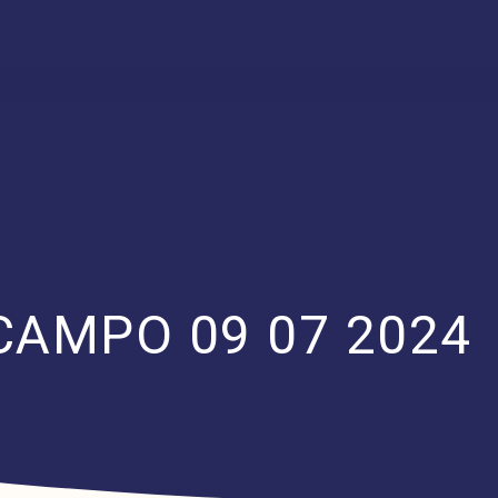
CAMPO 09 07 2024