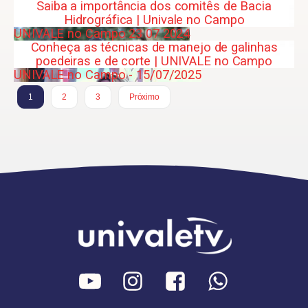
Saiba a importância dos comitês de Bacia
Hidrográfica | Univale no Campo
UNIVALE no Campo 23 07 2024
Conheça as técnicas de manejo de galinhas
poedeiras e de corte | UNIVALE no Campo
UNIVALE no Campo - 15/07/2025
1
2
3
Próximo