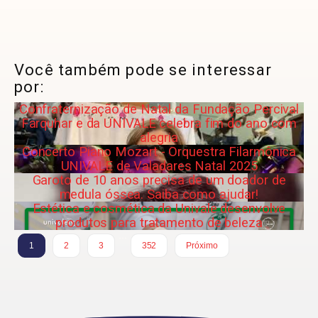
Você também pode se interessar
por:
Confraternização de Natal da Fundação Percival
Farquhar e da UNIVALE celebra fim do ano com
alegria
Concerto Piano Mozart - Orquestra Filarmônica
UNIVALE de Valadares Natal 2025
Garoto de 10 anos precisa de um doador de
medula óssea. Saiba como ajudar!
Estética e cosmética da Univale desenvolve
produtos para tratamento de beleza
…
1
2
3
352
Próximo