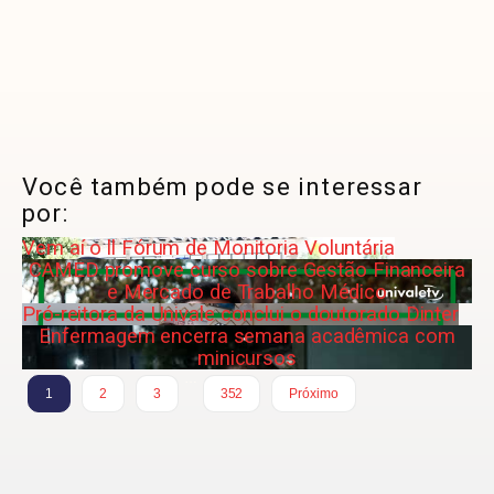
Você também pode se interessar
por:
Vem aí o ll Fórum de Monitoria Voluntária
CAMED promove curso sobre Gestão Financeira
e Mercado de Trabalho Médico
Pró-reitora da Univale conclui o doutorado Dinter
Enfermagem encerra semana acadêmica com
minicursos
…
1
2
3
352
Próximo