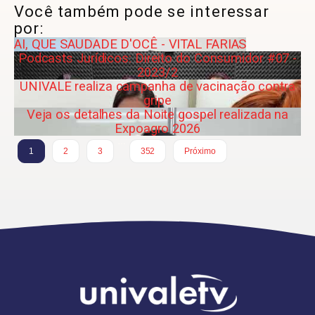
Você também pode se interessar
por:
AI, QUE SAUDADE D'OCÊ - VITAL FARIAS
Podcasts Jurídicos: Direito do Consumidor #07 -
2023/2
UNIVALE realiza campanha de vacinação contra
gripe
Veja os detalhes da Noite gospel realizada na
Expoagro 2026
…
1
2
3
352
Próximo