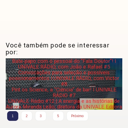
Você também pode se interessar
por:
Bate-papo com o pessoal do "Fala Doutor"! I
UNIVALE RÁDIO, com João e Rafael #5
Convocações para seleção e possíveis
posicionamentos I UNIVALE RÁDIO, com Victor
#8
Pint os Science, a "Ciência" de bar! I UNIVALE
RÁDIO #7
UNIVALE Rádio #12 | A energia e as histórias de
Aurora Miranda Leão, diretora da UNIVALE Editora
…
1
2
3
5
Próximo