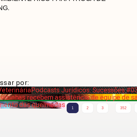
NG.
ssar por:
eterinária
Podcasts Jurídicos: Sucessões #03
izinhas recebem assistência de equipe de sa
umento das queimadas
…
1
2
3
352