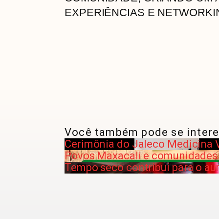
EXPERIÊNCIAS E NETWORKI
Você também pode se intere
Cerimônia do Jaleco Medicina V
Povos Maxacali e comunidades v
Tempo seco contribui para o a