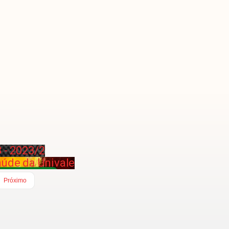
 - 2023/2
úde da Univale
Próximo