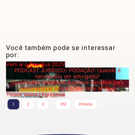
Você também pode se interessar
por:
Vem aí o Das Rua 2025!
PODCAST JURÍDICO/ PODAÇÃO: Quando é
necessário um advogado?
Governador Valadares promove iniciativa para
conscientizar sobre o descarte de óleo
Taiane Vieira | Egressos
…
1
2
3
352
Próximo