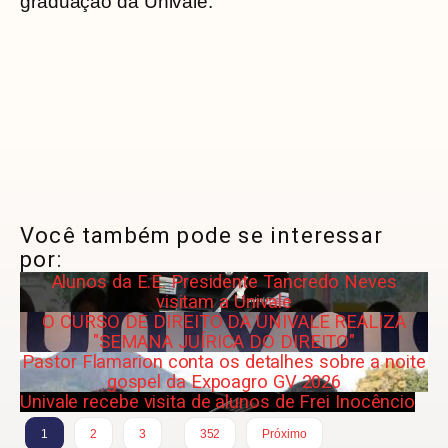
graduação da Univale.
Você também pode se interessar
por:
Alunos da E.E. Presidente Tancredo Neves
visitam a Univale
O CURSO DE DIREITO DA UNIVALE REALIZA
"SEMANA JUÍRICA DO DIREITO"
Pastor Flamarion conta os detalhes sobre a noite
gospel da Expoagro GV 2026
Univale recebe visita de alunos de Frei Inocêncio
…
1
2
3
352
Próximo