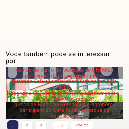
Você também pode se interessar
por:
Alunos do curso de Medicina da UNIVALE
participam de cerimônia do jaleco
3 cursos EaD são avaliados com nota 5 pelo
MEC
Programa de Aprimoramento Acadêmico vem aí
com dois novos cursos
Cursos de Medicina Veterinária e Agronomia
participam do Café Rural no parque de
exposições
…
1
2
3
352
Próximo