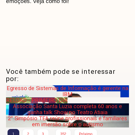
emoções. Veja como foi!
Você também pode se interessar
por:
Egresso de Sistemas de Informação é gerente na
IBM
RELOAD - PRIMEIRO DIA
Associação Santa Luzia completa 60 anos e
ganha talk Show no Teatro Atiaia
2° Simpósio TEA reúne profissionais e familiares
em imersão sobre o autismo
…
1
2
3
352
Próximo