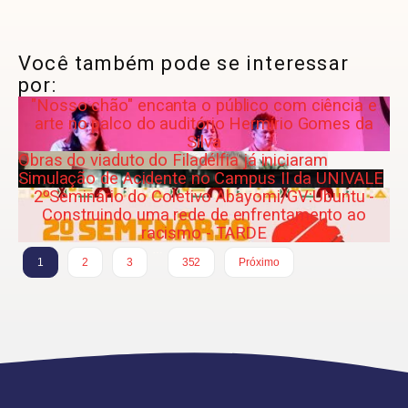
Você também pode se interessar
por:
"Nosso chão" encanta o público com ciência e
arte no palco do auditório Hermírio Gomes da
Silva
Obras do viaduto do Filadélfia já iniciaram
Simulação de Acidente no Campus II da UNIVALE
2ºSeminário do Coletivo Abayomi/GV:Ubuntu -
Construindo uma rede de enfrentamento ao
racismo - TARDE
…
1
2
3
352
Próximo