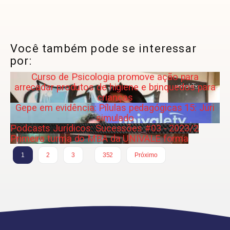
Você também pode se interessar
por:
Curso de Psicologia promove ação para
arrecadar produtos de higiene e brinquedos para
crianças
Gepe em evidência: Pílulas pedagógicas 15: Júri
simulado
Podcasts Jurídicos: Sucessões #03 - 2023/2
Primeira turma do MBA da UNIVALE forma
…
1
2
3
352
Próximo