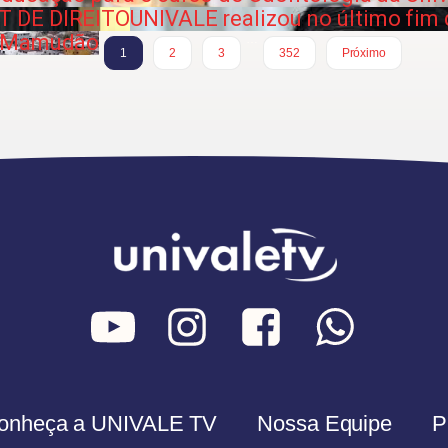
T DE DIREITO
UNIVALE realizou no último fim 
o Mamudão
…
1
2
3
352
Próximo
onheça a UNIVALE TV
Nossa Equipe
P