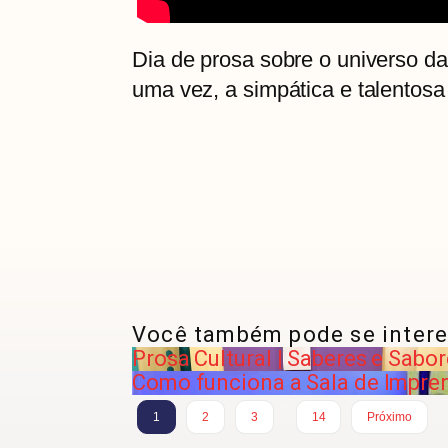
Dia de prosa sobre o universo da
uma vez, a simpática e talentosa 
Você também pode se intere
Prosa Cultural | Saberes e Sabo
Como funciona a Sala de Imprens
…
1
2
3
14
Próximo