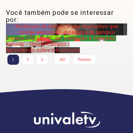
Você também pode se interessar
por:
Professor da UNIVALE cria dispositivo que
corrige exposição excessiva da gengiva
Espaço COLAB - 1º dia: Conteúdo e Conexão!
Setores - Direito Campus I
Aprendendo sobre arboviroses
…
1
2
3
352
Próximo