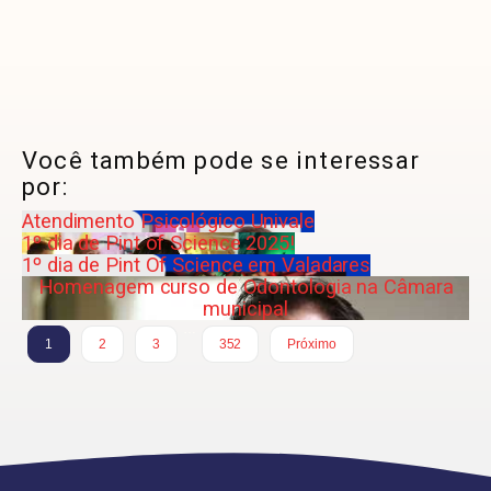
Você também pode se interessar
por:
Atendimento Psicológico Univale
1º dia de Pint of Science 2025!
1º dia de Pint Of Science em Valadares
Homenagem curso de Odontologia na Câmara
municipal
…
1
2
3
352
Próximo