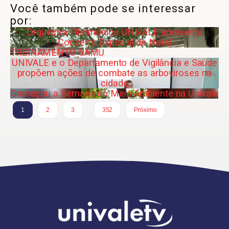
Você também pode se interessar
por:
Orquestra Filarmônica UNIVALE apresenta
Concerto Especial de Natal
TREINAMENTO SAMU
UNIVALE e o Departamento de Vigilância e Saúde
propõem ações de combate as arboviroses na
cidade
Começou a Semana do Meio Ambiente na Univale
…
1
2
3
352
Próximo