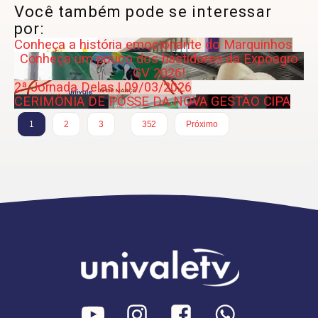
Você também pode se interessar
por:
Conheça a história emocionante do Marquinhos
Conheça um pouco dos bastidores da Expoagro
GV 2026!
2ª Jornada Delas | 09/03/2026
CERIMÔNIA DE POSSE DA NOVA GESTÃO CIPA
…
1
2
3
352
Próximo