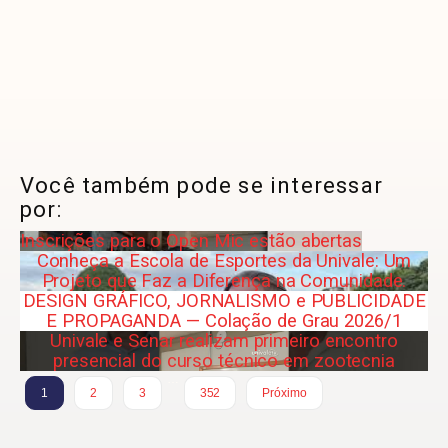
Você também pode se interessar
por:
Inscrições para o Open Mic estão abertas
Conheça a Escola de Esportes da Univale: Um
Projeto que Faz a Diferença na Comunidade.
DESIGN GRÁFICO, JORNALISMO e PUBLICIDADE
E PROPAGANDA — Colação de Grau 2026/1
Univale e Senar realizam primeiro encontro
presencial do curso técnico em zootecnia
…
1
2
3
352
Próximo