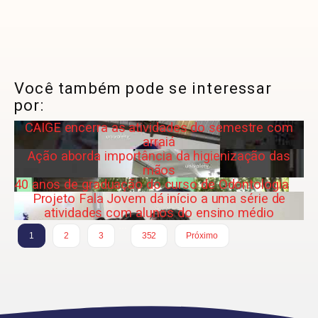
Você também pode se interessar
por:
CAIGE encerra as atividades do semestre com
arraiá
Ação aborda importância da higienização das
mãos
40 anos de graduação do curso de Odontologia
Projeto Fala Jovem dá início a uma série de
atividades com alunos do ensino médio
…
1
2
3
352
Próximo