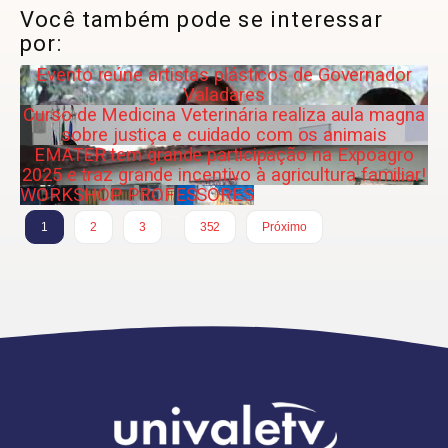
Você também pode se interessar
por:
Evento reúne artistas plásticos de Governador
Valadares
Curso de Medicina Veterinária realiza aula magna
sobre justiça e cuidado com os animais
EMATER tem grande participação na Expoagro
2025 e traz grande incentivo à agricultura familiar!
WORKSHOP PROFESSORES
…
1
2
3
352
Próximo