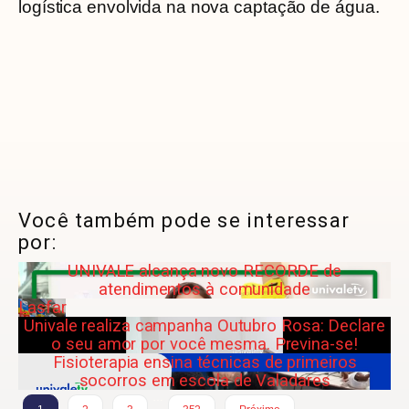
logística envolvida na nova captação de água.
Você também pode se interessar
por:
UNIVALE alcança novo RECORDE de
atendimentos à comunidade
Lasfar
Univale realiza campanha Outubro Rosa: Declare
o seu amor por você mesma. Previna-se!
Fisioterapia ensina técnicas de primeiros
socorros em escola de Valadares
…