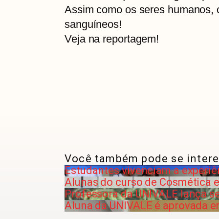
Assim como os seres humanos, 
sanguíneos!
Veja na reportagem!
Você também pode se intere
Estudantes vivenciam a experiê
Alunas do curso de Cosmética e
Professora da UNIVALE lança seu
Aluna da UNIVALE é aprovada e