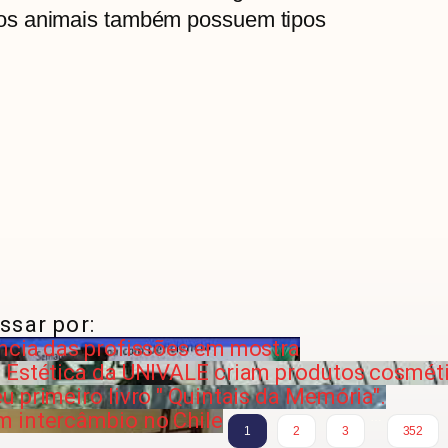
os animais também possuem tipos
ssar por:
ncia das profissões em mostra
 Estética da UNIVALE criam produtos cosmét
 primeiro livro " Quintais da Memória".
m intercâmbio no Chile
…
1
2
3
352