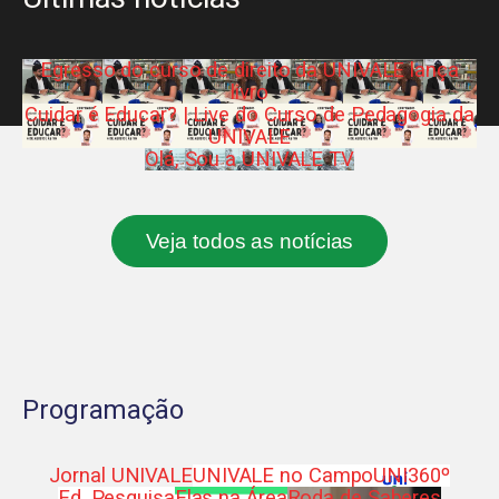
Egresso do curso de direito da UNIVALE lança
livro
Cuidar é Educar? | Live do Curso de Pedagogia da
UNIVALE
Olá, Sou a UNIVALE TV
Veja todos as notícias
Programação
Jornal UNIVALE
UNIVALE no Campo
UNI360º
Ed. Pesquisa
Elas na Área
Roda de Saberes