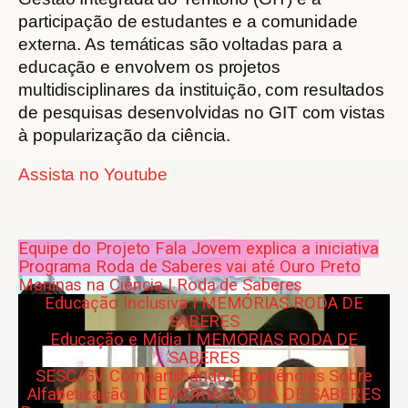
participação de estudantes e a comunidade
externa. As temáticas são voltadas para a
educação e envolvem os projetos
multidisciplinares da instituição, com resultados
de pesquisas desenvolvidas no GIT com vistas
à popularização da ciência.
Assista no Youtube
Equipe do Projeto Fala Jovem explica a iniciativa
Programa Roda de Saberes vai até Ouro Preto
Meninas na Ciência | Roda de Saberes
Educação Inclusiva I MEMÓRIAS RODA DE
SABERES
Educação e Mídia I MEMÓRIAS RODA DE
SABERES
SESC/GV Compartilhando Experiências Sobre
Alfabetização I MEMÓRIAS RODA DE SABERES