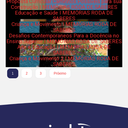
Proposta Curricular Caminhos Possíveis para sua
Construção I MEMÓRIAS RODA DE SABERES
Educação e Saúde I MEMÓRIAS RODA DE
SABERES
Criança e Movimento I MEMÓRIAS RODA DE
SABERES
Desafios Contemporaneos Para a Docência no
Ensino Superior I MEMÓRIAS RODA DE SABERES
Arte e Educação I MEMÓRIAS RODA DE
SABERES
Criança e Movimento 2 I MEMÓRIAS RODA DE
SABERES
1
2
3
Próximo