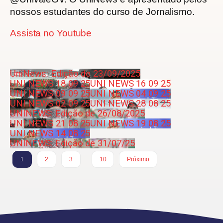
nossos estudantes do curso de Jornalismo.
Assista no Youtube
UniNews: Edição de 23/09/2025
UNI NEWS 18 09 25
UNI NEWS 16 09 25
UNI NEWS 09 09 25
UNI NEWS 04 09 25
UNI NEWS 02 09 25
UNI NEWS 28 08 25
UNINEWS: Edição de 26/08/2025
UNI NEWS 21 08 25
UNI NEWS 19 08 25
UNI NEWS 14 08 25
UNINEWS: Edição de 31/07/25
…
1
2
3
10
Próximo