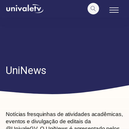
o
conteúdo
UniNews
Notícias fresquinhas de atividades
acadêmicas,
eventos e divulgação de editais da
@UnivaleGV. O
UniNews
é apresentado pelos